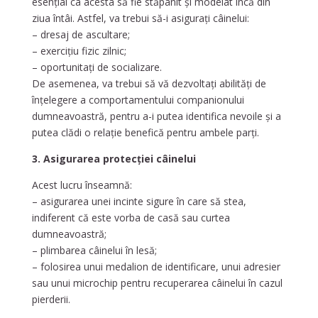
esențial ca acesta să fie stăpânit și modelat încă din
ziua întâi. Astfel, va trebui să-i asigurați câinelui:
– dresaj de ascultare;
– exercițiu fizic zilnic;
– oportunitați de socializare.
De asemenea, va trebui să vă dezvoltați abilități de
înțelegere a comportamentului companionului
dumneavoastră, pentru a-i putea identifica nevoile și a
putea clădi o relație benefică pentru ambele parți.
3. Asigurarea protecției câinelui
Acest lucru înseamnă:
– asigurarea unei incinte sigure în care să stea,
indiferent că este vorba de casă sau curtea
dumneavoastră;
– plimbarea câinelui în lesă;
– folosirea unui medalion de identificare, unui adresier
sau unui microchip pentru recuperarea câinelui în cazul
pierderii.