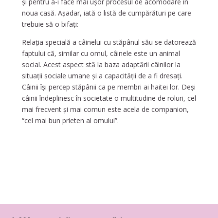
și pentru a-i face mai ușor procesul de acomodare în
noua casă. Așadar, iată o listă de cumpărături pe care
trebuie să o bifați:
Relația specială a câinelui cu stăpânul său se datorează
faptului că, similar cu omul, câinele este un animal
social. Acest aspect stă la baza adaptării câinilor la
situații sociale umane și a capacității de a fi dresați.
Câinii își percep stăpânii ca pe membri ai haitei lor. Deși
câinii îndeplinesc în societate o multitudine de roluri, cel
mai frecvent și mai comun este acela de companion,
“cel mai bun prieten al omului”.