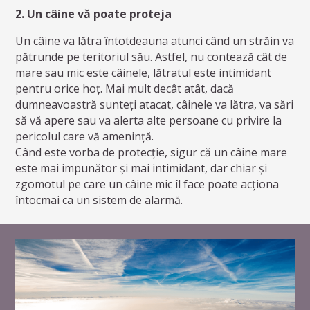
2. Un câine vă poate proteja
Un câine va lătra întotdeauna atunci când un străin va
pătrunde pe teritoriul său. Astfel, nu contează cât de
mare sau mic este câinele, lătratul este intimidant
pentru orice hoț. Mai mult decât atât, dacă
dumneavoastră sunteți atacat, câinele va lătra, va sări
să vă apere sau va alerta alte persoane cu privire la
pericolul care vă amenință.
Când este vorba de protecție, sigur că un câine mare
este mai impunător și mai intimidant, dar chiar și
zgomotul pe care un câine mic îl face poate acționa
întocmai ca un sistem de alarmă.