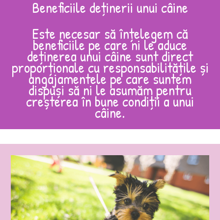
Beneficiile deținerii unui câine
Este necesar să înțelegem că
beneficiile pe care ni le aduce
deținerea unui câine sunt direct
proporționale cu responsabilitățile și
angajamentele pe care suntem
dispuși să ni le asumăm pentru
creșterea în bune condiții a unui
câine.