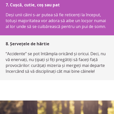
7. Cușcă, cutie, coș sau pat
Deși unii câini s-ar putea să fie reticenți la început,
totuși majoritatea vor adora să aibe un locșor numai
al lor unde să se cuibărească pentru un pui de somn.
8. Șervețele de hârtie
“Accidente” se pot întâmpla oricând și oricui. Deci, nu
vă enervați, nu țipați și fiți pregătiți să faceți față
provocărilor: curățați mizeria și mergeți mai departe
încercând să vă disciplinați cât mai bine câinele!