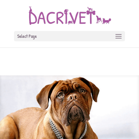
Warning
: A non-numeric value encountered in
/home/dacrivet.ro/public_html/wp-
content/themes/Divi/functions.php
on line
5467
Select Page