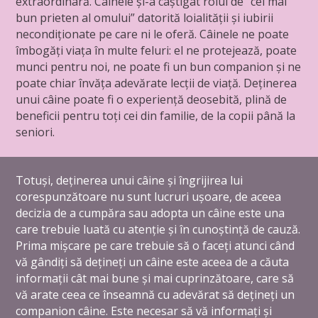
extraordinară. Câinele și-a câștigat rolul de “cel mai
bun prieten al omului” datorită loialității și iubirii
necondiționate pe care ni le oferă. Câinele ne poate
îmbogăți viața în multe feluri: el ne protejează, poate
munci pentru noi, ne poate fi un bun companion și ne
poate chiar învăța adevărate lecții de viață. Deținerea
unui câine poate fi o experiență deosebită, plină de
beneficii pentru toți cei din familie, de la copii până la
seniori.
Totuși, deținerea unui câine și îngrijirea lui
corespunzătoare nu sunt lucruri ușoare, de aceea
decizia de a cumpăra sau adopta un câine este una
care trebuie luată cu atenție și în cunoștință de cauză.
Prima mișcare pe care trebuie să o faceți atunci când
vă gândiți să dețineți un câine este aceea de a căuta
informații cât mai bune și mai cuprinzătoare, care să
vă arate ceea ce înseamnă cu adevărat să dețineți un
companion câine. Este necesar să vă informați și