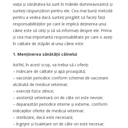
viața și sănătatea lui sunt în mâinile dumneavoastră și
sunteți răspunzători pentru ele. Cea mai bună metodă
pentru a vedea dacă sunteți pregătit să faceți față
responsabilităților pe care le implică deținerea unui
câine este să citiți și să vă informați despre ele. Prima
și cea mai importantă responsabilitate pe care o aveți
în calitate de stăpân al unui câine este:
1. Menținerea sănătății câinelui
Astfel, în acest scop, va trebui să-i oferiți:
– mâncare de calitate și apă proaspătă;
– vaccinări periodice conform schemei de vaccinare
alcătuită de medicul veterinar;
– exerciții fizice zilnice;
– asistență veterinară ori de câte ori este nevoie;
– deparazitări periodice interne și externe, conform
indicațiilor oferite de medicul veterinar;
– sterilizare, dacă este necesară;
– îngrijire și toaletare ori de câte ori este necesar;