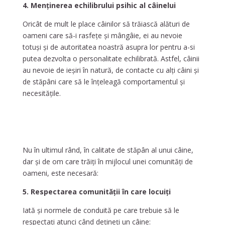
4. Menținerea echilibrului psihic al câinelui
Oricât de mult le place câinilor să trăiască alături de
oameni care să-i rasfețe și mângâie, ei au nevoie
totuși și de autoritatea noastră asupra lor pentru a-si
putea dezvolta o personalitate echilibrată. Astfel, câinii
au nevoie de ieșiri în natură, de contacte cu alți câini și
de stăpâni care să le înțeleagă comportamentul și
necesitățile.
Nu în ultimul rând, în calitate de stăpân al unui câine,
dar și de om care trăiți în mijlocul unei comunități de
oameni, este necesară:
5. Respectarea comunității în care locuiți
Iată și normele de conduită pe care trebuie să le
respectați atunci când dețineți un câine: