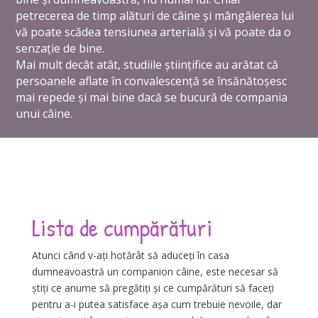
petrecerea de timp alături de câine și mângâierea lui
vă poate scădea tensiunea arterială și vă poate da o
senzație de bine.
Mai mult decât atât, studiile științifice au arătat că
persoanele aflate în convalescență se însănătoșesc
mai repede și mai bine dacă se bucură de compania
unui câine.
Lista de cumpărături
Atunci când v-ați hotărât să aduceți în casa
dumneavoastră un companion câine, este necesar să
știți ce anume să pregătiți și ce cumpărături să faceți
pentru a-i putea satisface așa cum trebuie nevoile, dar