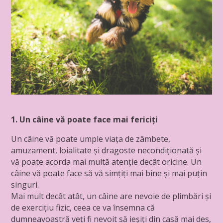
1. Un câine vă poate face mai fericiți
Un câine vă poate umple viața de zâmbete,
amuzament, loialitate și dragoste necondiționată și
vă poate acorda mai multă atenție decât oricine. Un
câine vă poate face să vă simțiți mai bine și mai puțin
singuri.
Mai mult decât atât, un câine are nevoie de plimbări și
de exercițiu fizic, ceea ce va însemna că
dumneavoastră veți fi nevoit să ieșiți din casă mai des,