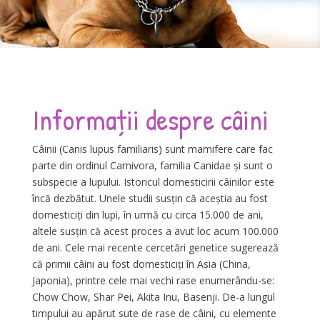
Informații despre câini
Câinii (Canis lupus familiaris) sunt mamifere care fac
parte din ordinul Carnivora, familia Canidae și sunt o
subspecie a lupului. Istoricul domesticirii câinilor este
încă dezbătut. Unele studii susțin că aceștia au fost
domesticiți din lupi, în urmă cu circa 15.000 de ani,
altele susțin că acest proces a avut loc acum 100.000
de ani. Cele mai recente cercetări genetice sugerează
că primii câini au fost domesticiți în Asia (China,
Japonia), printre cele mai vechi rase enumerându-se:
Chow Chow, Shar Pei, Akita Inu, Basenji. De-a lungul
timpului au apărut sute de rase de câini, cu elemente