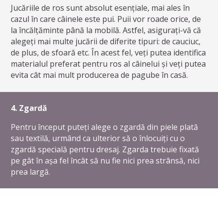
Jucăriile de ros sunt absolut esențiale, mai ales în
cazul în care câinele este pui. Puii vor roade orice, de
la încălțăminte până la mobilă. Astfel, asigurați-vă că
alegeți mai multe jucării de diferite tipuri: de cauciuc,
de plus, de sfoară etc. În acest fel, veți putea identifica
materialul preferat pentru ros al câinelui și veți putea
evita cât mai mult producerea de pagube în casă.
4. Zgardă
Pentru început puteți alege o zgardă din piele plată
sau textilă, urmând ca ulterior să o înlocuiți cu o
zgardă specială pentru dresaj. Zgarda trebuie fixată
pe gât în așa fel încât să nu fie nici prea strânsă, nici
prea largă.