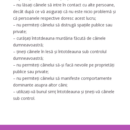
– nu lăsați câinele să intre în contact cu alte persoane,
decât după ce vă asigurați că nu este nicio problemă și
că persoanele respective doresc acest lucru;
– nu permiteți câinelui să distrugă spațiile publice sau
private;
– curățați întotdeauna murdăria făcută de câinele
dumneavoastră;
– țineți câinele în lesă și întotdeauna sub controlul
dumneavoastră;
– nu permiteți câinelui să-și facă nevoile pe proprietăți
publice sau private;
– nu permiteți câinelui să manifeste comportamente
dominante asupra altor câini;
– utilizați-vă bunul simț întotdeauna și țineți-vă câinele
sub control.