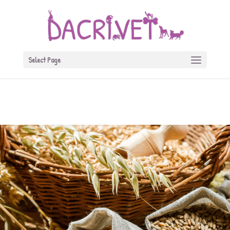
Warning
: A non-numeric value encountered in
/home/dacrivet.ro/public_html/wp-
content/themes/Divi/functions.php
on line
5467
Select Page